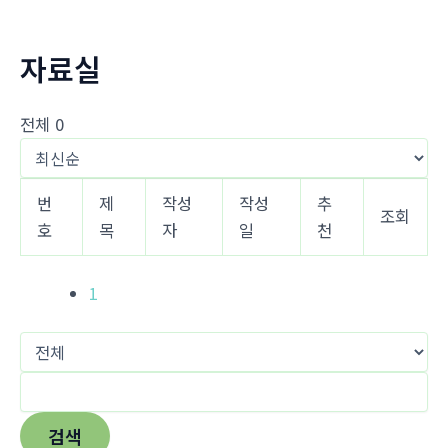
너
뛰
자료실
기
전체 0
번
제
작성
작성
추
조회
호
목
자
일
천
1
검색