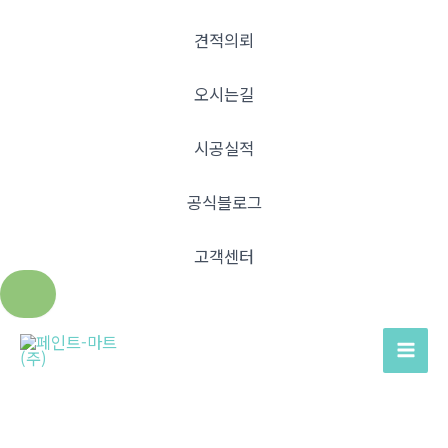
견적의뢰
오시는길
시공실적
공식블로그
고객센터
콘
텐
Mai
츠
Men
로
건