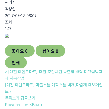
관리자
작성일
2017-07-18 08:07
조회
147
좋아요
0
싫어요
0
인쇄
«
[대전 페인트마트] 대전 충만치킨 송촌점 바닥 미끄럼방지
제 시공작업
[대전 페인트마트] 마블스톤,매직스톤,벽재,마감재 대보페인
트
»
목록보기
답글쓰기
Powered by KBoard