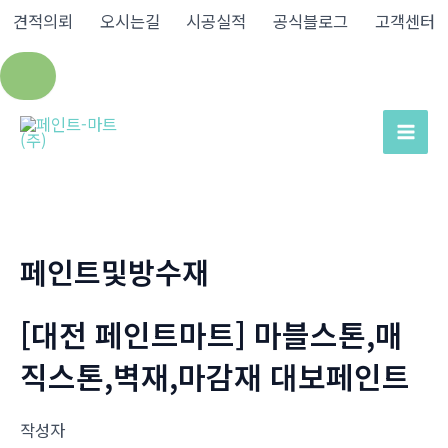
견적의뢰
오시는길
시공실적
공식블로그
고객센터
콘
텐
Mai
츠
Men
로
건
너
페인트및방수재
뛰
기
[대전 페인트마트] 마블스톤,매
직스톤,벽재,마감재 대보페인트
작성자