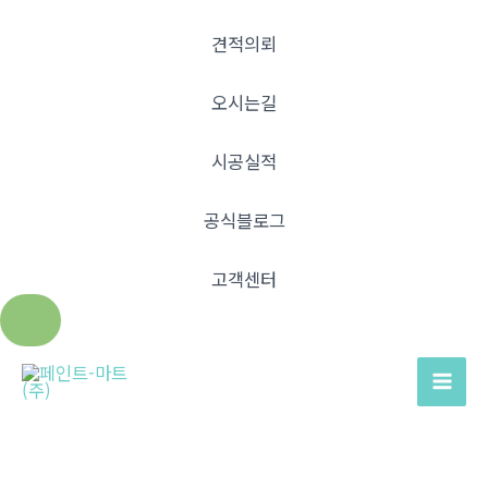
견적의뢰
오시는길
시공실적
공식블로그
고객센터
콘
텐
Mai
츠
Men
로
건