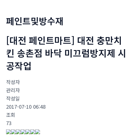
너
뛰
페인트및방수재
기
[대전 페인트마트] 대전 충만치
킨 송촌점 바닥 미끄럼방지제 시
공작업
작성자
관리자
작성일
2017-07-10 06:48
조회
73