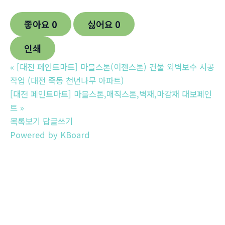
좋아요
0
싫어요
0
인쇄
«
[대전 페인트마트] 마블스톤(이젠스톤) 건물 외벽보수 시공
작업 (대전 죽동 천년나무 아파트)
[대전 페인트마트] 마블스톤,매직스톤,벽재,마감재 대보페인
트
»
목록보기
답글쓰기
Powered by KBoard