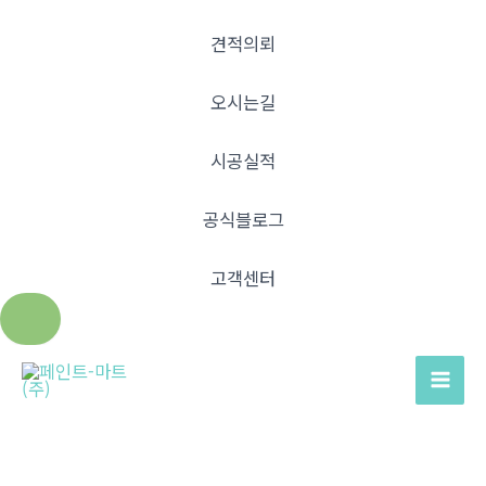
견적의뢰
오시는길
시공실적
공식블로그
고객센터
콘
텐
Mai
츠
Men
로
건