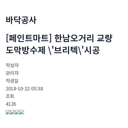
너
뛰
바닥공사
기
[페인트마트] 한남오거리 교량
도막방수제 \'브리텍\'시공
작성자
관리자
작성일
2018-10-22 05:38
조회
4126